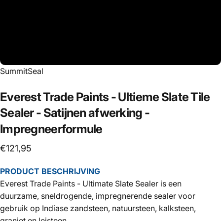
SummitSeal
Everest
Trade
Paints
-
Ultieme
Slate
Tile
Sealer
-
Satijnen
afwerking
-
Impregneerformule
€121,95
PRODUCT BESCHRIJVING
Everest Trade Paints - Ultimate Slate Sealer is een
duurzame, sneldrogende, impregnerende sealer voor
gebruik op Indiase
zandsteen, natuursteen, kalksteen,
graniet en leisteen.