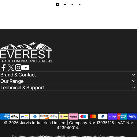
Everest Paints
Facebook
X (Twitter)
Instagram
YouTube
Brand & Contact
Our Range
Technical & Support
Nederlands
Taal
© 2026 Jarvis Industries Limited | Company No: 13935125 | VAT No:
423940014.
Terugbetalingsbeleid
Privacybeleid
Algemene voorwaarden
Contactgegevens